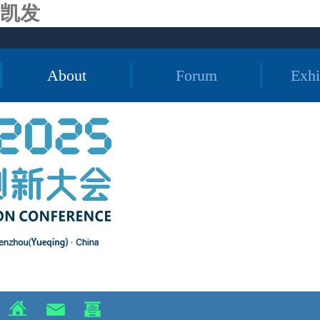
凯发
About
Forum
Exhi