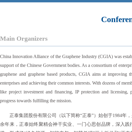
Confere
Main Organizers
China Innovation Alliance of the Graphene Industry (CGIA) was establi
support of the Chinese Government bodies. As a consortium of enterpris
graphene and graphene based products, CGIA aims at improving the
enterprises and achieving their common interests. With dozens of memb
like project investment and financing, IP protection and licensing, 
progress towards fulfilling the mission.
正泰集团股份有限公司（以下简称“正泰”）始创于1984年
余年来，正泰始终聚精会神干实业、一门心思创品牌，深入践行