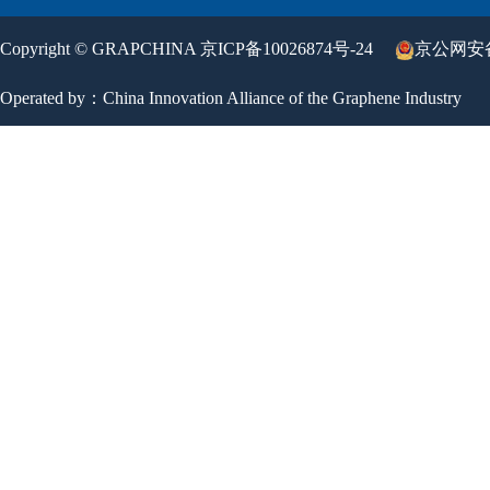
Copyright © GRAPCHINA
京ICP备10026874号-24
京公网安备 
Operated by：China Innovation Alliance of the Graphene Industry